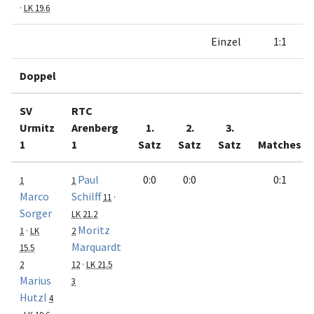
·
LK 19.6
Einzel
1:1
Doppel
SV
RTC
Urmitz
Arenberg
1.
2.
3.
1
1
Satz
Satz
Satz
Matches
Paul
0:0
0:0
0:1
1
1
Marco
Schilff
11
·
Sorger
LK 21.2
Moritz
1
·
LK
2
Marquardt
15.5
2
12
·
LK 21.5
Marius
3
Hutzl
4