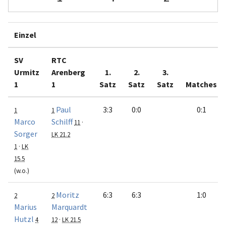
Einzel
SV
RTC
Urmitz
Arenberg
1.
2.
3.
1
1
Satz
Satz
Satz
Matches
Paul
3:3
0:0
0:1
1
1
Marco
Schilff
11
·
Sorger
LK 21.2
1
·
LK
15.5
(w.o.)
Moritz
6:3
6:3
1:0
2
2
Marius
Marquardt
Hutzl
4
12
·
LK 21.5