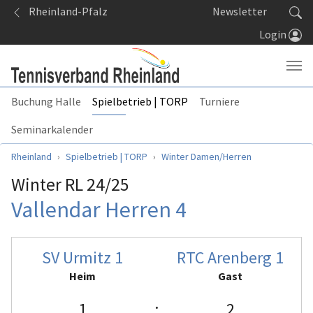
Springe zum Seiteninhalt
Rheinland-Pfalz
Newsletter
Login
Buchung Halle
Spielbetrieb | TORP
Turniere
Seminarkalender
Sie sind hier:
Rheinland
Spielbetrieb | TORP
Winter Damen/Herren
Winter RL 24/25
Vallendar Herren 4
SV Urmitz 1
RTC Arenberg 1
Heim
Gast
1
:
2