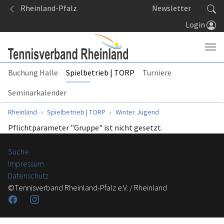
Springe zum Seiteninhalt
Rheinland-Pfalz
Newsletter
Login
Buchung Halle
Spielbetrieb | TORP
Turniere
Seminarkalender
Sie sind hier:
Rheinland
Spielbetrieb | TORP
Winter Jugend
Pflichtparameter "Gruppe" ist nicht gesetzt.
Suche
Impressum
Datenschutz
©Tennisverband Rheinland-Pfalz e.V. / Rheinland
Facebook
Instagram