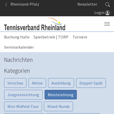
Springe zum Seiteninhalt
Rheinland-Pfalz
Newsletter
Login
Buchung Halle
Spielbetrieb | TORP
Turniere
Seminarkalender
Nachrichten
Kategorien
Vorschau
Aktive
Ausbildung
Doppel-Spaß
Jüngstensichtung
Meisterehrung
Mini-Midfeld-Tour
Mixed-Runde