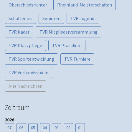
Oberschiedsrichter
Rheinland-Meisterschaften
Schultennis
Senioren
TVR Jugend
TVR Kader
TVR Mitgliederversammlung
TVR Platzpflege
TVR Präsidium
TVR Sportentwicklung
TVR Turniere
TVR Verbandsspiele
Alle Nachrichten
Zeitraum
2026
07
06
05
04
03
02
01