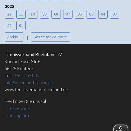
2025
12
11
10
09
08
07
06
05
04
03
02
01
Archiv...
Gesamter Zeitraum
|
Tennisverband Rheinland e.V.
Konrad-Zuse-Str. 6
56075 Koblenz
Tel.:
0261-953110
info@rheinland-tennis.de
www.tennisverband-rheinland.de
Hier finden Sie uns auf
→
Facebook
→ Instagram