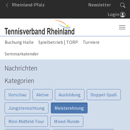
Springe zum Seiteninhalt
Rheinland-Pfalz
Newsletter
Login
Buchung Halle
Spielbetrieb | TORP
Turniere
Seminarkalender
Nachrichten
Kategorien
Vorschau
Aktive
Ausbildung
Doppel-Spaß
Jüngstensichtung
Meisterehrung
Mini-Midfeld-Tour
Mixed-Runde