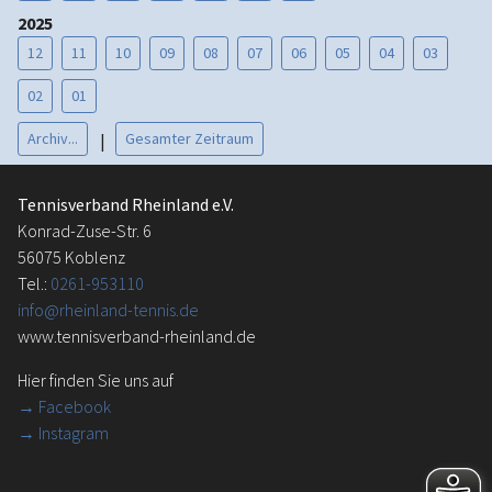
2025
12
11
10
09
08
07
06
05
04
03
02
01
Archiv...
Gesamter Zeitraum
|
Tennisverband Rheinland e.V.
Konrad-Zuse-Str. 6
56075 Koblenz
Tel.:
0261-953110
info@rheinland-tennis.de
www.tennisverband-rheinland.de
Hier finden Sie uns auf
→
Facebook
→ Instagram