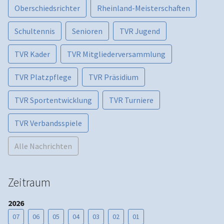
Oberschiedsrichter
Rheinland-Meisterschaften
Schultennis
Senioren
TVR Jugend
TVR Kader
TVR Mitgliederversammlung
TVR Platzpflege
TVR Präsidium
TVR Sportentwicklung
TVR Turniere
TVR Verbandsspiele
Alle Nachrichten
Zeitraum
2026
07
06
05
04
03
02
01