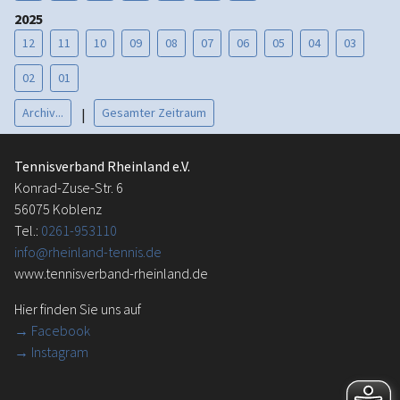
2025
12
11
10
09
08
07
06
05
04
03
02
01
Archiv...
Gesamter Zeitraum
|
Tennisverband Rheinland e.V.
Konrad-Zuse-Str. 6
56075 Koblenz
Tel.:
0261-953110
info@rheinland-tennis.de
www.tennisverband-rheinland.de
Hier finden Sie uns auf
→
Facebook
→ Instagram