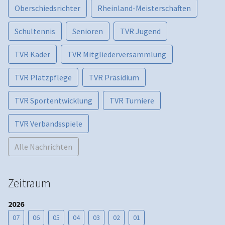
Oberschiedsrichter
Rheinland-Meisterschaften
Schultennis
Senioren
TVR Jugend
TVR Kader
TVR Mitgliederversammlung
TVR Platzpflege
TVR Präsidium
TVR Sportentwicklung
TVR Turniere
TVR Verbandsspiele
Alle Nachrichten
Zeitraum
2026
07
06
05
04
03
02
01