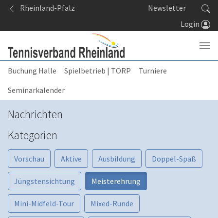
Springe zum Seiteninhalt
Rheinland-Pfalz
Newsletter
Login
Buchung Halle
Spielbetrieb | TORP
Turniere
Seminarkalender
Nachrichten
Kategorien
Vorschau
Aktive
Ausbildung
Doppel-Spaß
Jüngstensichtung
Meisterehrung
Mini-Midfeld-Tour
Mixed-Runde