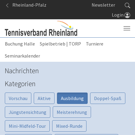
Springe zum Seiteninhalt
Rheinland-Pfalz
Newsletter
Login
Buchung Halle
Spielbetrieb | TORP
Turniere
Seminarkalender
Nachrichten
Kategorien
Vorschau
Aktive
Ausbildung
Doppel-Spaß
Jüngstensichtung
Meisterehrung
Mini-Midfeld-Tour
Mixed-Runde