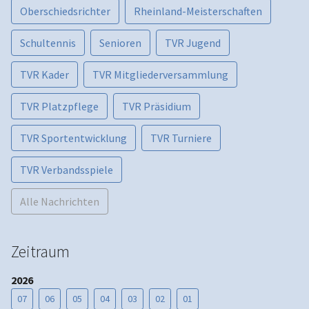
Oberschiedsrichter
Rheinland-Meisterschaften
Schultennis
Senioren
TVR Jugend
TVR Kader
TVR Mitgliederversammlung
TVR Platzpflege
TVR Präsidium
TVR Sportentwicklung
TVR Turniere
TVR Verbandsspiele
Alle Nachrichten
Zeitraum
2026
07
06
05
04
03
02
01