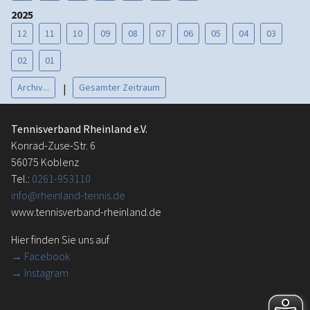
2025
12
11
10
09
08
07
06
05
04
03
02
01
Archiv...
Gesamter Zeitraum
|
Tennisverband Rheinland e.V.
Konrad-Zuse-Str. 6
56075 Koblenz
Tel.:
0261-953110
info@rheinland-tennis.de
www.tennisverband-rheinland.de
Hier finden Sie uns auf
→
Facebook
→ Instagram