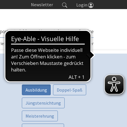
Newsletter
Login
portentwicklung
Veranstaltungen
Service
rieb | TORP
Turniere
Seminarkalender
Kategorien
Vorschau
Aktive
Ausbildung
Doppel-Spaß
Jüngstensichtung
Meisterehrung