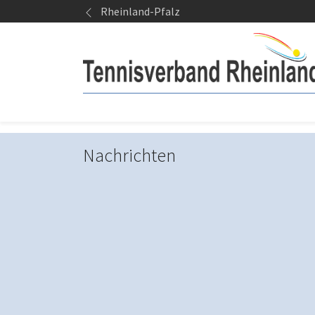
Springe zum Seiteninhalt
Rheinland-Pfalz
Nachrichten