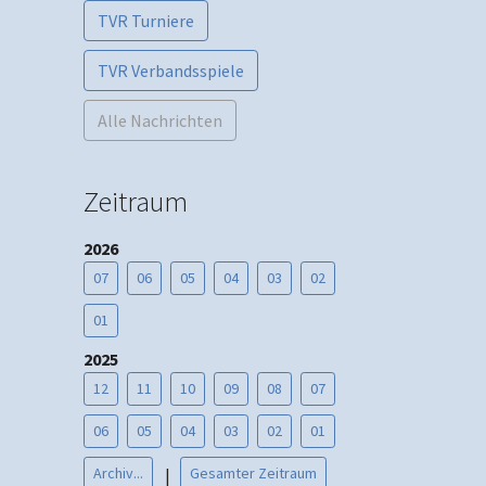
TVR Turniere
TVR Verbandsspiele
Alle Nachrichten
Zeitraum
2026
07
06
05
04
03
02
01
2025
12
11
10
09
08
07
06
05
04
03
02
01
Archiv...
Gesamter Zeitraum
|