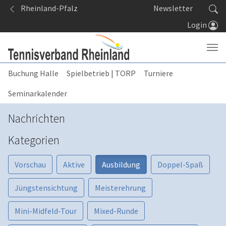
Springe zum Seiteninhalt
Rheinland-Pfalz
Newsletter
Login
Buchung Halle
Spielbetrieb | TORP
Turniere
Seminarkalender
Nachrichten
Kategorien
Vorschau
Aktive
Ausbildung
Doppel-Spaß
Jüngstensichtung
Meisterehrung
Mini-Midfeld-Tour
Mixed-Runde