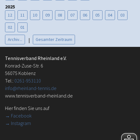
2025
12
11
10
09
08
07
06
05
04
03
02
01
Archiv...
Gesamter Zeitraum
|
Tennisverband Rheinland e.V.
Konrad-Zuse-Str. 6
56075 Koblenz
Tel.:
0261-953110
info@rheinland-tennis.de
www.tennisverband-rheinland.de
Hier finden Sie uns auf
→
Facebook
→ Instagram