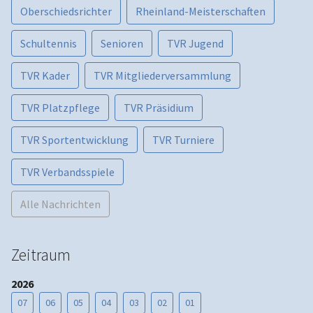
Oberschiedsrichter
Rheinland-Meisterschaften
Schultennis
Senioren
TVR Jugend
TVR Kader
TVR Mitgliederversammlung
TVR Platzpflege
TVR Präsidium
TVR Sportentwicklung
TVR Turniere
TVR Verbandsspiele
Alle Nachrichten
Zeitraum
2026
07
06
05
04
03
02
01