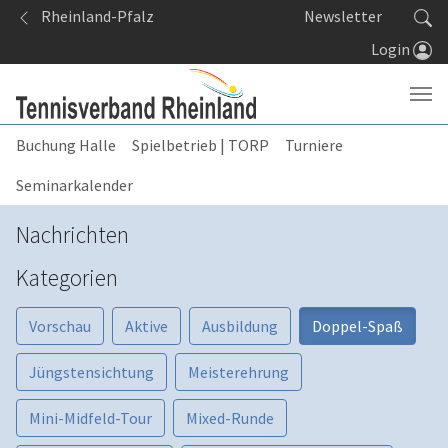
Springe zum Seiteninhalt
Rheinland-Pfalz
Newsletter
Login
Buchung Halle
Spielbetrieb | TORP
Turniere
Seminarkalender
Nachrichten
Kategorien
Vorschau
Aktive
Ausbildung
Doppel-Spaß
Jüngstensichtung
Meisterehrung
Mini-Midfeld-Tour
Mixed-Runde