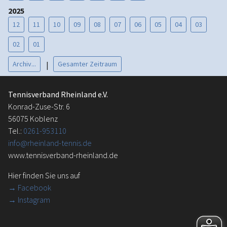
2025
12
11
10
09
08
07
06
05
04
03
02
01
Archiv...
Gesamter Zeitraum
|
Tennisverband Rheinland e.V.
Konrad-Zuse-Str. 6
56075 Koblenz
Tel.:
0261-953110
info@rheinland-tennis.de
www.tennisverband-rheinland.de
Hier finden Sie uns auf
→
Facebook
→ Instagram