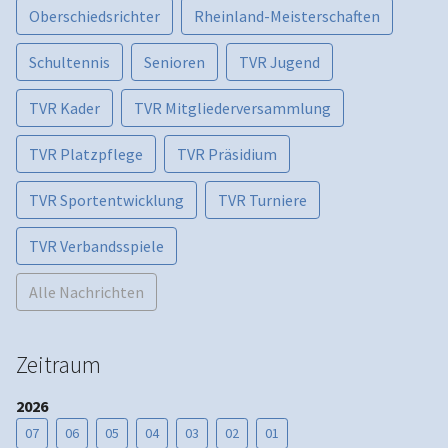
Oberschiedsrichter
Rheinland-Meisterschaften
Schultennis
Senioren
TVR Jugend
TVR Kader
TVR Mitgliederversammlung
TVR Platzpflege
TVR Präsidium
TVR Sportentwicklung
TVR Turniere
TVR Verbandsspiele
Alle Nachrichten
Zeitraum
2026
07
06
05
04
03
02
01