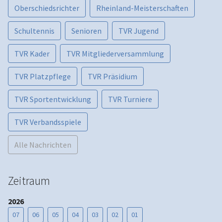
Oberschiedsrichter
Rheinland-Meisterschaften
Schultennis
Senioren
TVR Jugend
TVR Kader
TVR Mitgliederversammlung
TVR Platzpflege
TVR Präsidium
TVR Sportentwicklung
TVR Turniere
TVR Verbandsspiele
Alle Nachrichten
Zeitraum
2026
07
06
05
04
03
02
01