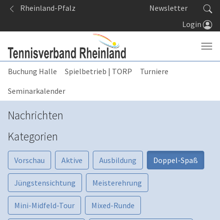
Springe zum Seiteninhalt
Rheinland-Pfalz
Newsletter
Login
Buchung Halle
Spielbetrieb | TORP
Turniere
Seminarkalender
Nachrichten
Kategorien
Vorschau
Aktive
Ausbildung
Doppel-Spaß
Jüngstensichtung
Meisterehrung
Mini-Midfeld-Tour
Mixed-Runde