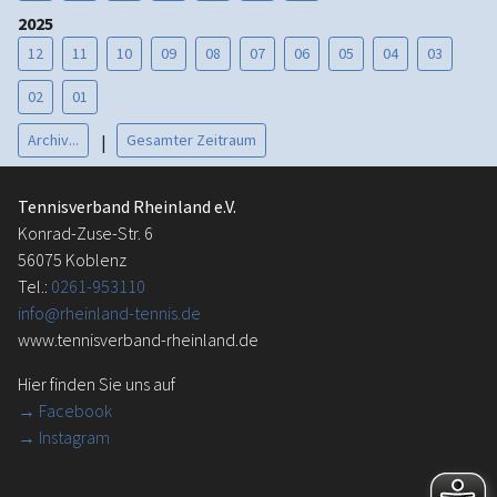
2025
12
11
10
09
08
07
06
05
04
03
02
01
Archiv...
Gesamter Zeitraum
|
Tennisverband Rheinland e.V.
Konrad-Zuse-Str. 6
56075 Koblenz
Tel.:
0261-953110
info@rheinland-tennis.de
www.tennisverband-rheinland.de
Hier finden Sie uns auf
→
Facebook
→ Instagram