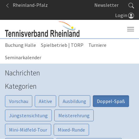
Springe zum Seiteninhalt
Rheinland-Pfalz
Newsletter
Login
Buchung Halle
Spielbetrieb | TORP
Turniere
Seminarkalender
Nachrichten
Kategorien
Vorschau
Aktive
Ausbildung
Doppel-Spaß
Jüngstensichtung
Meisterehrung
Mini-Midfeld-Tour
Mixed-Runde