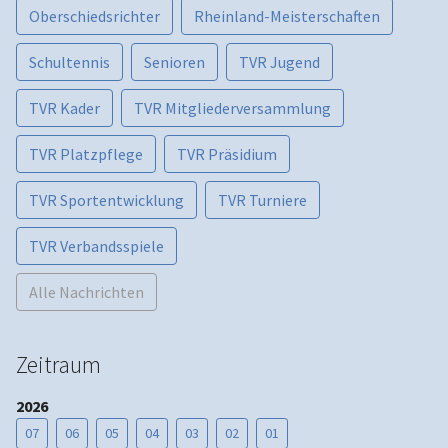
Oberschiedsrichter
Rheinland-Meisterschaften
Schultennis
Senioren
TVR Jugend
TVR Kader
TVR Mitgliederversammlung
TVR Platzpflege
TVR Präsidium
TVR Sportentwicklung
TVR Turniere
TVR Verbandsspiele
Alle Nachrichten
Zeitraum
2026
07
06
05
04
03
02
01