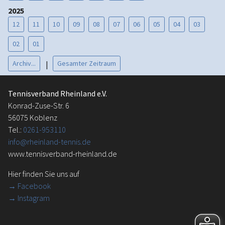
2025
12
11
10
09
08
07
06
05
04
03
02
01
Archiv...
Gesamter Zeitraum
|
Tennisverband Rheinland e.V.
Konrad-Zuse-Str. 6
56075 Koblenz
Tel.:
0261-953110
info@rheinland-tennis.de
www.tennisverband-rheinland.de
Hier finden Sie uns auf
→
Facebook
→ Instagram