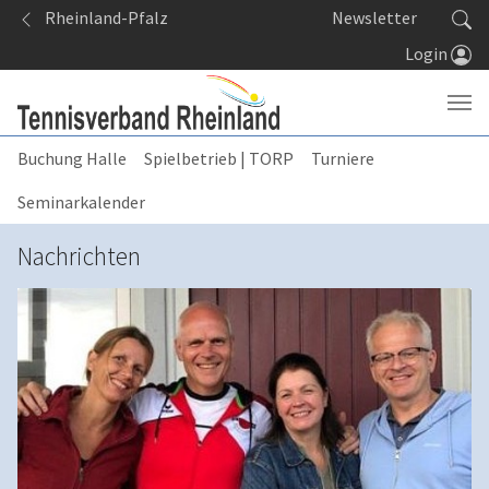
Springe zum Seiteninhalt
Rheinland-Pfalz
Newsletter
Login
Buchung Halle
Spielbetrieb | TORP
Turniere
Seminarkalender
Nachrichten