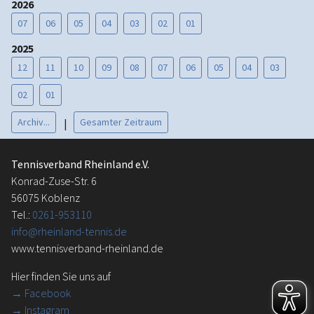
2026
07
06
05
04
03
02
01
2025
12
11
10
09
08
07
06
05
04
03
02
01
Archiv...
Gesamter Zeitraum
|
Tennisverband Rheinland e.V.
Konrad-Zuse-Str. 6
56075 Koblenz
Tel.:
0261-953110
info@rheinland-tennis.de
www.tennisverband-rheinland.de
Hier finden Sie uns auf
→
Facebook
→ Instagram