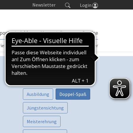
Newsletter
Login
portentwicklung
Veranstaltungen
Service
rieb | TORP
Turniere
Seminarkalender
Kategorien
Vorschau
Aktive
Ausbildung
Doppel-Spaß
Jüngstensichtung
Meisterehrung