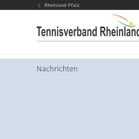
Springe zum Seiteninhalt
Rheinland-Pfalz
Nachrichten