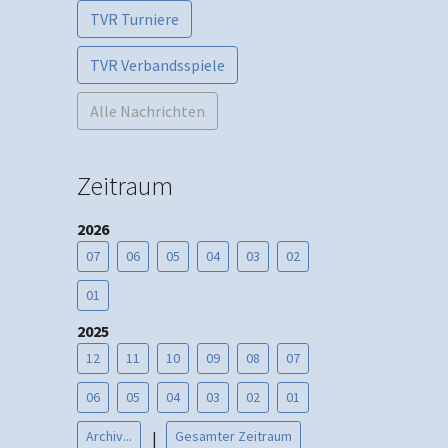
TVR Turniere
TVR Verbandsspiele
Alle Nachrichten
Zeitraum
2026
07
06
05
04
03
02
01
2025
12
11
10
09
08
07
06
05
04
03
02
01
Archiv...
Gesamter Zeitraum
|