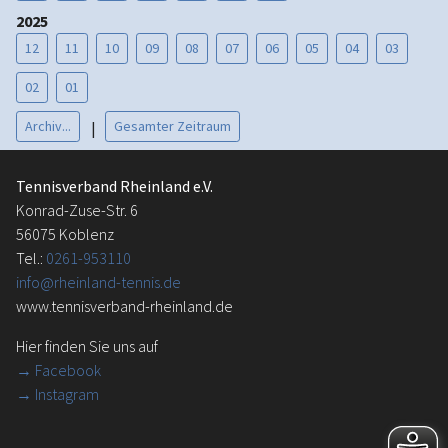
2025
12
11
10
09
08
07
06
05
04
03
02
01
Archiv...
Gesamter Zeitraum
|
Tennisverband Rheinland e.V.
Konrad-Zuse-Str. 6
56075 Koblenz
Tel.:
0261-953110
info@rheinland-tennis.de
www.tennisverband-rheinland.de
Hier finden Sie uns auf
→
Facebook
→ Instagram