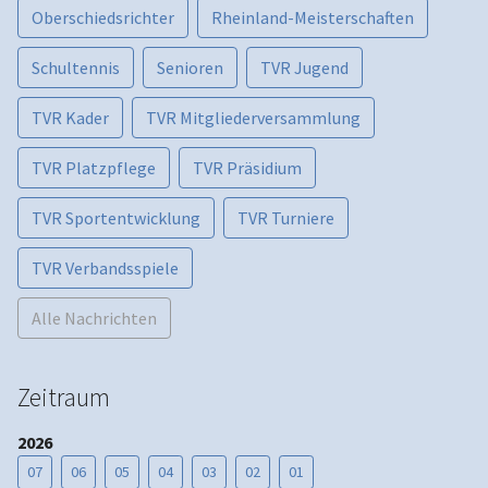
Oberschiedsrichter
Rheinland-Meisterschaften
Schultennis
Senioren
TVR Jugend
TVR Kader
TVR Mitgliederversammlung
TVR Platzpflege
TVR Präsidium
TVR Sportentwicklung
TVR Turniere
TVR Verbandsspiele
Alle Nachrichten
Zeitraum
2026
07
06
05
04
03
02
01