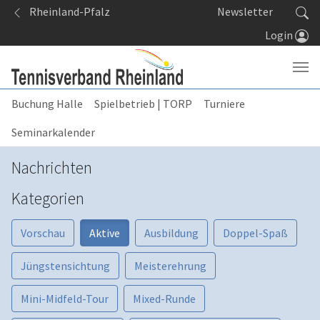
Springe zum Seiteninhalt
Rheinland-Pfalz
Newsletter
Login
Buchung Halle
Spielbetrieb | TORP
Turniere
Seminarkalender
Nachrichten
Kategorien
Vorschau
Aktive
Ausbildung
Doppel-Spaß
Jüngstensichtung
Meisterehrung
Mini-Midfeld-Tour
Mixed-Runde