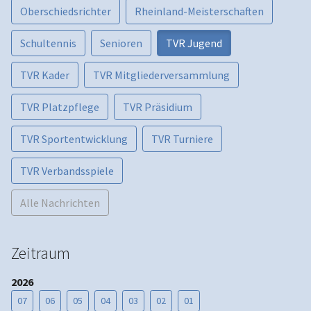
Oberschiedsrichter
Rheinland-Meisterschaften
Schultennis
Senioren
TVR Jugend
TVR Kader
TVR Mitgliederversammlung
TVR Platzpflege
TVR Präsidium
TVR Sportentwicklung
TVR Turniere
TVR Verbandsspiele
Alle Nachrichten
Zeitraum
2026
07
06
05
04
03
02
01