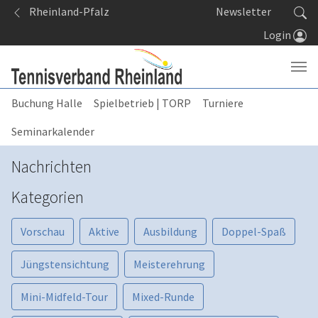
Springe zum Seiteninhalt
Rheinland-Pfalz
Newsletter
Login
Buchung Halle
Spielbetrieb | TORP
Turniere
Seminarkalender
Nachrichten
Kategorien
Vorschau
Aktive
Ausbildung
Doppel-Spaß
Jüngstensichtung
Meisterehrung
Mini-Midfeld-Tour
Mixed-Runde