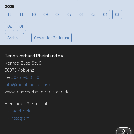
2025
12
11
10
09
08
07
06
05
04
03
02
01
Archiv...
Gesamter Zeitraum
|
Tennisverband Rheinland e.V.
Konrad-Zuse-Str. 6
56075 Koblenz
Tel.:
0261-953110
info@rheinland-tennis.de
www.tennisverband-rheinland.de
Hier finden Sie uns auf
→
Facebook
→ Instagram