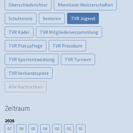
Oberschiedsrichter
Rheinland-Meisterschaften
Schultennis
Senioren
TVR Jugend
TVR Kader
TVR Mitgliederversammlung
TVR Platzpflege
TVR Präsidium
TVR Sportentwicklung
TVR Turniere
TVR Verbandsspiele
Alle Nachrichten
Zeitraum
2026
07
06
05
04
03
02
01