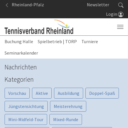
Springe zum Seiteninhalt
Rheinland-Pfalz
Newsletter
Login
Buchung Halle
Spielbetrieb | TORP
Turniere
Seminarkalender
Nachrichten
Kategorien
Vorschau
Aktive
Ausbildung
Doppel-Spaß
Jüngstensichtung
Meisterehrung
Mini-Midfeld-Tour
Mixed-Runde