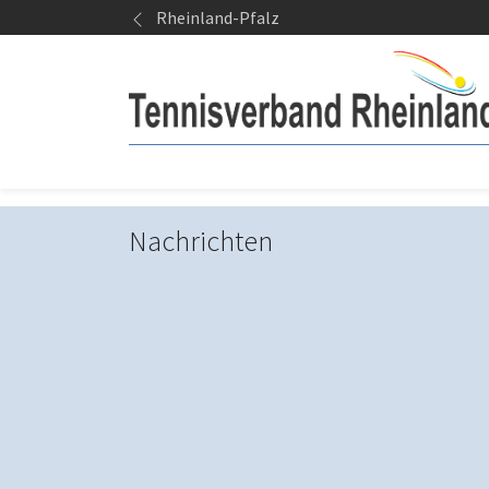
Springe zum Seiteninhalt
Rheinland-Pfalz
Nachrichten