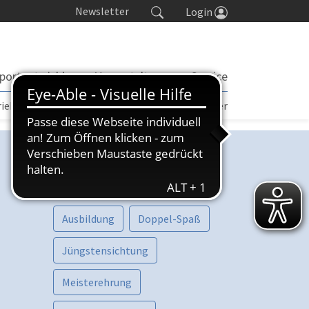
Newsletter
Login
portentwicklung
Veranstaltungen
Service
rieb | TORP
Turniere
Seminarkalender
Kategorien
Vorschau
Aktive
Ausbildung
Doppel-Spaß
Jüngstensichtung
Meisterehrung