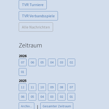
TVR Turniere
TVR Verbandsspiele
Alle Nachrichten
Zeitraum
2026
07
06
05
04
03
02
01
2025
12
11
10
09
08
07
06
05
04
03
02
01
Archiv...
Gesamter Zeitraum
|