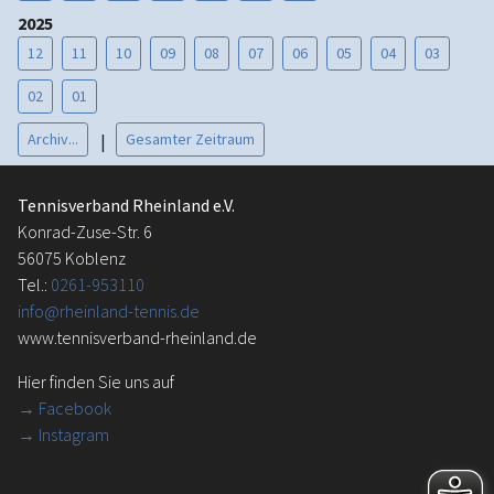
2025
12
11
10
09
08
07
06
05
04
03
02
01
Archiv...
Gesamter Zeitraum
|
Tennisverband Rheinland e.V.
Konrad-Zuse-Str. 6
56075 Koblenz
Tel.:
0261-953110
info@rheinland-tennis.de
www.tennisverband-rheinland.de
Hier finden Sie uns auf
→
Facebook
→ Instagram