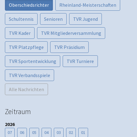
Oberschiedsrichter
Rheinland-Meisterschaften
Schultennis
Senioren
TVR Jugend
TVR Kader
TVR Mitgliederversammlung
TVR Platzpflege
TVR Präsidium
TVR Sportentwicklung
TVR Turniere
TVR Verbandsspiele
Alle Nachrichten
Zeitraum
2026
07
06
05
04
03
02
01