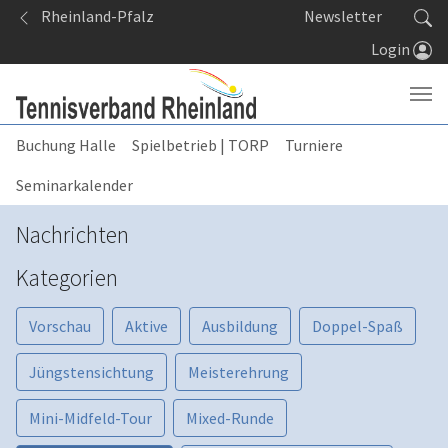
Springe zum Seiteninhalt
Rheinland-Pfalz
Newsletter
Login
Buchung Halle
Spielbetrieb | TORP
Turniere
Seminarkalender
Nachrichten
Kategorien
Vorschau
Aktive
Ausbildung
Doppel-Spaß
Jüngstensichtung
Meisterehrung
Mini-Midfeld-Tour
Mixed-Runde