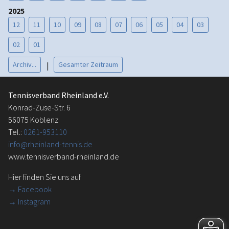
2025
12
11
10
09
08
07
06
05
04
03
02
01
Archiv...
Gesamter Zeitraum
|
Tennisverband Rheinland e.V.
Konrad-Zuse-Str. 6
56075 Koblenz
Tel.:
0261-953110
info@rheinland-tennis.de
www.tennisverband-rheinland.de
Hier finden Sie uns auf
→
Facebook
→ Instagram