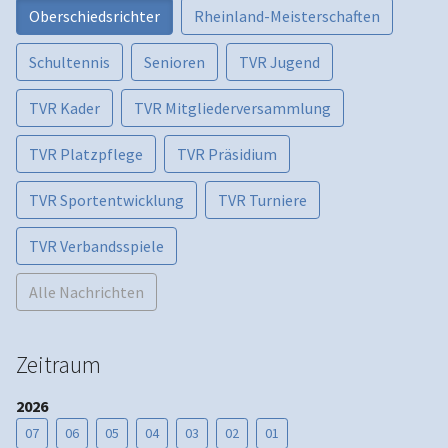
Oberschiedsrichter
Rheinland-Meisterschaften
Schultennis
Senioren
TVR Jugend
TVR Kader
TVR Mitgliederversammlung
TVR Platzpflege
TVR Präsidium
TVR Sportentwicklung
TVR Turniere
TVR Verbandsspiele
Alle Nachrichten
Zeitraum
2026
07
06
05
04
03
02
01