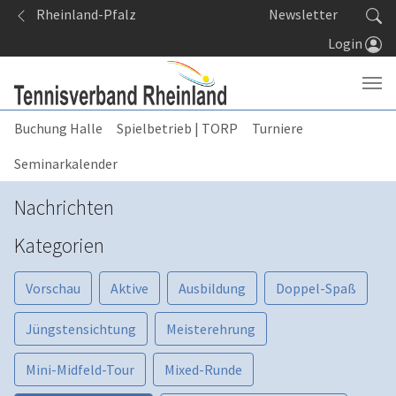
Springe zum Seiteninhalt
Rheinland-Pfalz
Newsletter
Login
Buchung Halle
Spielbetrieb | TORP
Turniere
Seminarkalender
Nachrichten
Kategorien
Vorschau
Aktive
Ausbildung
Doppel-Spaß
Jüngstensichtung
Meisterehrung
Mini-Midfeld-Tour
Mixed-Runde