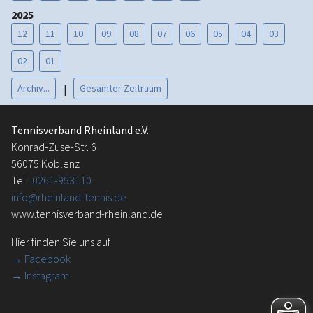
2025
12
11
10
09
08
07
06
05
04
03
02
01
Archiv...
Gesamter Zeitraum
|
Tennisverband Rheinland e.V.
Konrad-Zuse-Str. 6
56075 Koblenz
Tel.:
0261-953110
info@rheinland-tennis.de
www.tennisverband-rheinland.de
Hier finden Sie uns auf
→
Facebook
→ Instagram