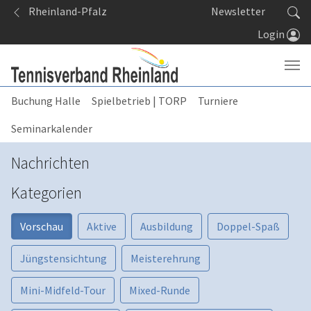
Springe zum Seiteninhalt
Rheinland-Pfalz
Newsletter
Login
Buchung Halle
Spielbetrieb | TORP
Turniere
Seminarkalender
Nachrichten
Kategorien
Vorschau
Aktive
Ausbildung
Doppel-Spaß
Jüngstensichtung
Meisterehrung
Mini-Midfeld-Tour
Mixed-Runde