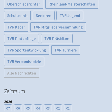
Oberschiedsrichter
Rheinland-Meisterschaften
Schultennis
Senioren
TVR Jugend
TVR Kader
TVR Mitgliederversammlung
TVR Platzpflege
TVR Präsidium
TVR Sportentwicklung
TVR Turniere
TVR Verbandsspiele
Alle Nachrichten
Zeitraum
2026
07
06
05
04
03
02
01