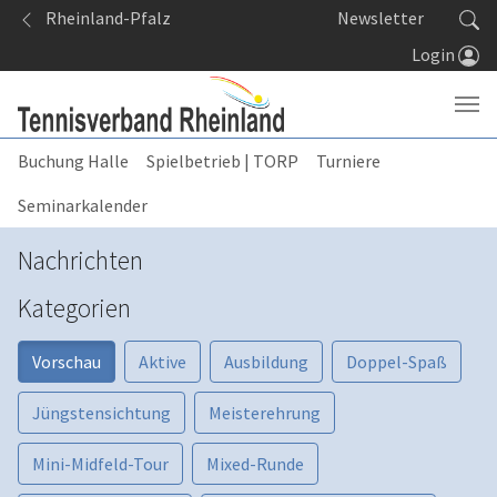
Springe zum Seiteninhalt
Rheinland-Pfalz
Newsletter
Login
Buchung Halle
Spielbetrieb | TORP
Turniere
Seminarkalender
Nachrichten
Kategorien
Vorschau
Aktive
Ausbildung
Doppel-Spaß
Jüngstensichtung
Meisterehrung
Mini-Midfeld-Tour
Mixed-Runde