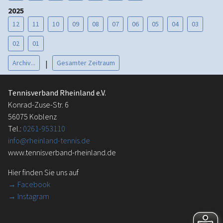
2025
12
11
10
09
08
07
06
05
04
03
02
01
Archiv...
Gesamter Zeitraum
|
Tennisverband Rheinland e.V.
Konrad-Zuse-Str. 6
56075 Koblenz
Tel.:
0261-953110
info@rheinland-tennis.de
www.tennisverband-rheinland.de
Hier finden Sie uns auf
→
Facebook
→ Instagram