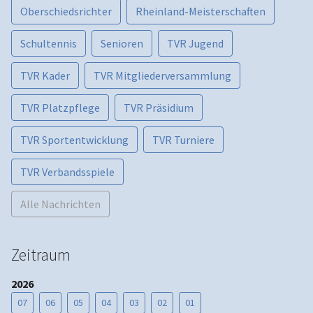
Oberschiedsrichter
Rheinland-Meisterschaften
Schultennis
Senioren
TVR Jugend
TVR Kader
TVR Mitgliederversammlung
TVR Platzpflege
TVR Präsidium
TVR Sportentwicklung
TVR Turniere
TVR Verbandsspiele
Alle Nachrichten
Zeitraum
2026
07
06
05
04
03
02
01