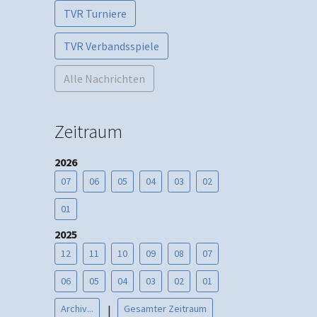
TVR Turniere
TVR Verbandsspiele
Alle Nachrichten
Zeitraum
2026
07
06
05
04
03
02
01
2025
12
11
10
09
08
07
06
05
04
03
02
01
Archiv...
Gesamter Zeitraum
|