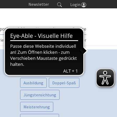
Newsletter
Login
portentwicklung
Veranstaltungen
Service
rieb | TORP
Turniere
Seminarkalender
Kategorien
Vorschau
Aktive
Ausbildung
Doppel-Spaß
Jüngstensichtung
Meisterehrung