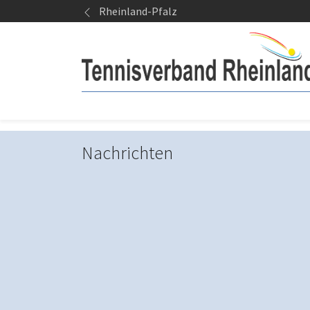
Springe zum Seiteninhalt
Rheinland-Pfalz
Nachrichten