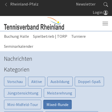
Springe zum Seiteninhalt
Rheinland-Pfalz
Newsletter
Login
Buchung Halle
Spielbetrieb | TORP
Turniere
Seminarkalender
Nachrichten
Kategorien
Vorschau
Aktive
Ausbildung
Doppel-Spaß
Jüngstensichtung
Meisterehrung
Mini-Midfeld-Tour
Mixed-Runde