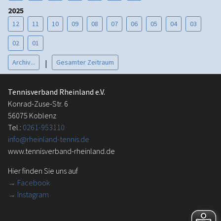
2025
12
11
10
09
08
07
06
05
04
03
02
01
Archiv...
Gesamter Zeitraum
|
Tennisverband Rheinland e.V.
Konrad-Zuse-Str. 6
56075 Koblenz
Tel.:
0261-953110
info@rheinland-tennis.de
www.tennisverband-rheinland.de
Hier finden Sie uns auf
→
Facebook
→ Instagram