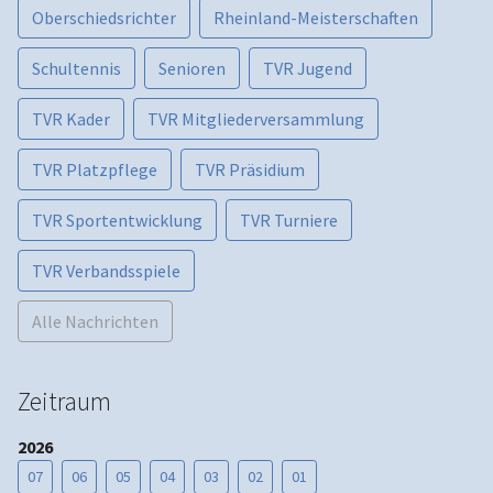
Oberschiedsrichter
Rheinland-Meisterschaften
Schultennis
Senioren
TVR Jugend
TVR Kader
TVR Mitgliederversammlung
TVR Platzpflege
TVR Präsidium
TVR Sportentwicklung
TVR Turniere
TVR Verbandsspiele
Alle Nachrichten
Zeitraum
2026
07
06
05
04
03
02
01