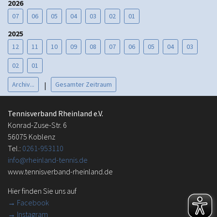
2026
07
06
05
04
03
02
01
2025
12
11
10
09
08
07
06
05
04
03
02
01
Archiv...
Gesamter Zeitraum
|
Tennisverband Rheinland e.V.
Konrad-Zuse-Str. 6
56075 Koblenz
Tel.:
0261-953110
info@rheinland-tennis.de
www.tennisverband-rheinland.de
Hier finden Sie uns auf
→
Facebook
→ Instagram