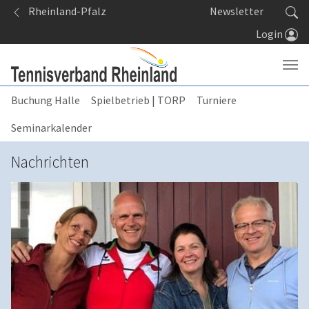
Springe zum Seiteninhalt
Rheinland-Pfalz
Newsletter
Login
Buchung Halle
Spielbetrieb | TORP
Turniere
Seminarkalender
Nachrichten