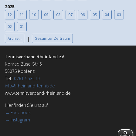
2025
12
11
10
09
08
07
06
05
04
03
02
01
Archiv...
Gesamter Zeitraum
|
Tennisverband Rheinland e.V.
Konrad-Zuse-Str. 6
56075 Koblenz
Tel.:
0261-953110
info@rheinland-tennis.de
www.tennisverband-rheinland.de
Hier finden Sie uns auf
→
Facebook
→ Instagram