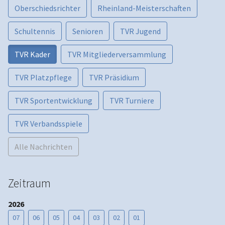
Oberschiedsrichter
Rheinland-Meisterschaften
Schultennis
Senioren
TVR Jugend
TVR Kader
TVR Mitgliederversammlung
TVR Platzpflege
TVR Präsidium
TVR Sportentwicklung
TVR Turniere
TVR Verbandsspiele
Alle Nachrichten
Zeitraum
2026
07
06
05
04
03
02
01