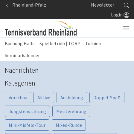
Springe zum Seiteninhalt
Rheinland-Pfalz
Newsletter
Login
Buchung Halle
Spielbetrieb | TORP
Turniere
Seminarkalender
Nachrichten
Kategorien
Vorschau
Aktive
Ausbildung
Doppel-Spaß
Jüngstensichtung
Meisterehrung
Mini-Midfeld-Tour
Mixed-Runde