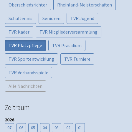
Oberschiedsrichter
Rheinland-Meisterschaften
Schultennis
Senioren
TVR Jugend
TVR Kader
TVR Mitgliederversammlung
TVR Platzpflege
TVR Präsidium
TVR Sportentwicklung
TVR Turniere
TVR Verbandsspiele
Alle Nachrichten
Zeitraum
2026
07
06
05
04
03
02
01