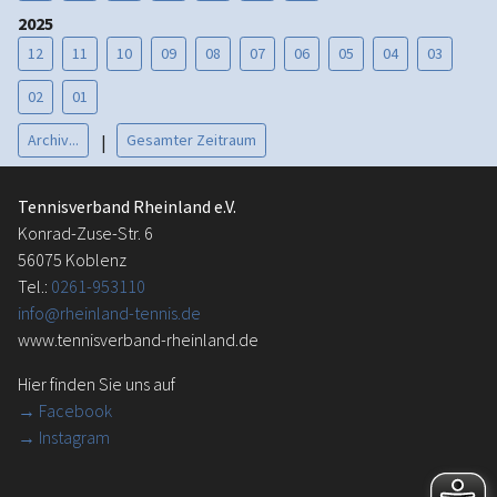
2025
12
11
10
09
08
07
06
05
04
03
02
01
Archiv...
Gesamter Zeitraum
|
Tennisverband Rheinland e.V.
Konrad-Zuse-Str. 6
56075 Koblenz
Tel.:
0261-953110
info@rheinland-tennis.de
www.tennisverband-rheinland.de
Hier finden Sie uns auf
→
Facebook
→ Instagram