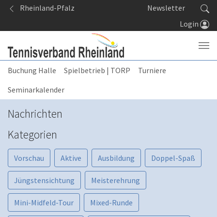
Springe zum Seiteninhalt
Rheinland-Pfalz
Newsletter
Login
Buchung Halle
Spielbetrieb | TORP
Turniere
Seminarkalender
Nachrichten
Kategorien
Vorschau
Aktive
Ausbildung
Doppel-Spaß
Jüngstensichtung
Meisterehrung
Mini-Midfeld-Tour
Mixed-Runde