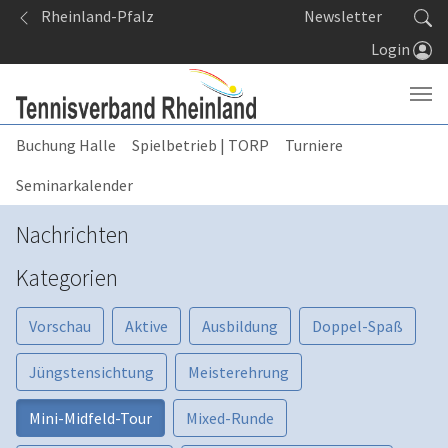
Springe zum Seiteninhalt
Rheinland-Pfalz
Newsletter
Login
Buchung Halle
Spielbetrieb | TORP
Turniere
Seminarkalender
Nachrichten
Kategorien
Vorschau
Aktive
Ausbildung
Doppel-Spaß
Jüngstensichtung
Meisterehrung
Mini-Midfeld-Tour
Mixed-Runde