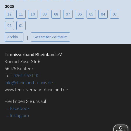
2025
12
11
10
09
08
07
06
05
04
03
02
01
Archiv...
Gesamter Zeitraum
|
Tennisverband Rheinland e.V.
Konrad-Zuse-Str. 6
56075 Koblenz
Tel.:
0261-953110
info@rheinland-tennis.de
www.tennisverband-rheinland.de
Hier finden Sie uns auf
→
Facebook
→ Instagram