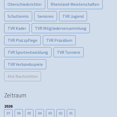
Oberschiedsrichter
Rheinland-Meisterschaften
Schultennis
Senioren
TVR Jugend
TVR Kader
TVR Mitgliederversammlung
TVR Platzpflege
TVR Präsidium
TVR Sportentwicklung
TVR Turniere
TVR Verbandsspiele
Alle Nachrichten
Zeitraum
2026
07
06
05
04
03
02
01