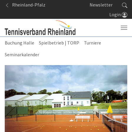
Springe zum Seiteninhalt
Rheinland-Pfalz
Newsletter
Login
Buchung Halle
Spielbetrieb | TORP
Turniere
Seminarkalender