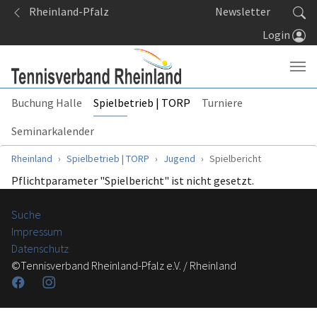
Springe zum Seiteninhalt
Rheinland-Pfalz
Newsletter
Login
Buchung Halle
Spielbetrieb | TORP
Turniere
Seminarkalender
Sie sind hier:
Rheinland
Spielbetrieb | TORP
Jugend
Spielbericht
Pflichtparameter "Spielbericht" ist nicht gesetzt.
Suche
Impressum
Datenschutz
©Tennisverband Rheinland-Pfalz e.V. / Rheinland
Facebook
Instagram