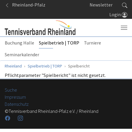
Springe zum Seiteninhalt
Rheinland-Pfalz
Newsletter
Login
Buchung Halle
Spielbetrieb | TORP
Turniere
Seminarkalender
Sie sind hier:
Rheinland
Spielbetrieb | TORP
Spielbericht
Pflichtparameter "Spielbericht" ist nicht gesetzt.
Suche
Impressum
Datenschutz
©Tennisverband Rheinland-Pfalz e.V. / Rheinland
Facebook
Instagram