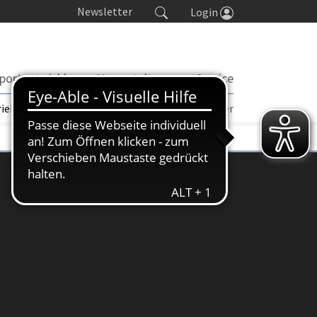
Newsletter
Login
portentwicklung
Veranstaltungen
Service
rieb | TORP
Turniere
Seminarkalender