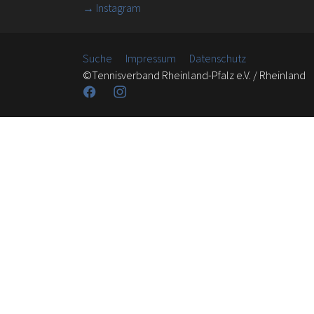
→ Instagram
Suche
Impressum
Datenschutz
©Tennisverband Rheinland-Pfalz e.V. / Rheinland
Facebook
Instagram