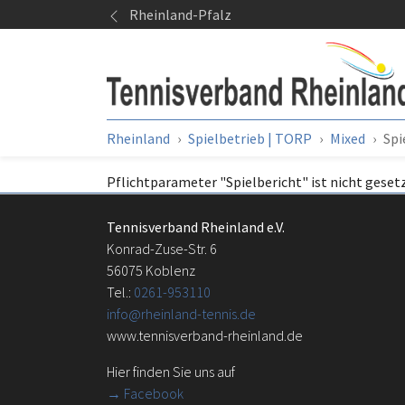
Springe zum Seiteninhalt
Rheinland-Pfalz
Sie sind hier:
Rheinland
Spielbetrieb | TORP
Mixed
Spi
Pflichtparameter "Spielbericht" ist nicht gesetz
Tennisverband Rheinland e.V.
Konrad-Zuse-Str. 6
56075 Koblenz
Tel.:
0261-953110
info@rheinland-tennis.de
www.tennisverband-rheinland.de
Hier finden Sie uns auf
→
Facebook