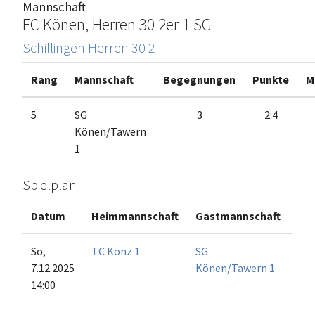
Mannschaft
FC Könen, Herren 30 2er 1 SG
Schillingen Herren 30 2
Rang
Mannschaft
Begegnungen
Punkte
M
5
SG
3
2:4
Könen/Tawern
1
Spielplan
Datum
Heimmannschaft
Gastmannschaft
Ma
So,
TC Konz 1
SG
7.12.2025
Könen/Tawern 1
14:00