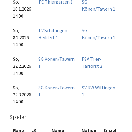
So,
TC Thiergarten 1
SG
18.1.2026
Könen/Tawern 1
14:00
So,
TV Schillingen-
SG
8.2.2026
Heddert 1
Könen/Tawern 1
14:00
So,
SG Könen/Tawern
FSV Trier-
22.2.2026
1
Tarforst 2
14:00
So,
SG Könen/Tawern
SV RW Wiltingen
22.3.2026
1
1
14:00
Spieler
Rang
LK
Name
Nation
Einzel
Dop