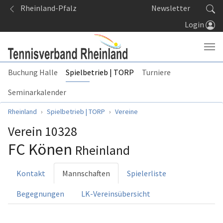
Springe zum Seiteninhalt
Rheinland-Pfalz
Newsletter
Login
Buchung Halle
Spielbetrieb | TORP
Turniere
Seminarkalender
Sie sind hier:
Rheinland
Spielbetrieb | TORP
Vereine
Verein 10328
FC Könen
Rheinland
Kontakt
Mannschaften
Spielerliste
Begegnungen
LK-Vereinsübersicht