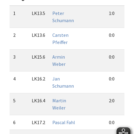
1
LK13.5
Peter
1:0
1
Schumann
2
LK13.6
Carsten
0:0
0
Pfeiffer
3
LK15.6
Armin
0:0
0
Weber
4
LK16.2
Jan
0:0
0
Schumann
5
LK16.4
Martin
2:0
1
Weiler
6
LK17.2
Pascal Fahl
0:0
0