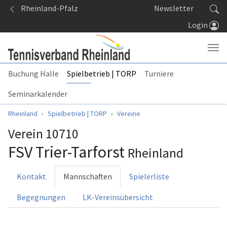
Springe zum Seiteninhalt
Rheinland-Pfalz
Newsletter
Login
Buchung Halle
Spielbetrieb | TORP
Turniere
Seminarkalender
Sie sind hier:
Rheinland
Spielbetrieb | TORP
Vereine
Verein 10710
FSV Trier-Tarforst
Rheinland
Kontakt
Mannschaften
Spielerliste
Begegnungen
LK-Vereinsübersicht