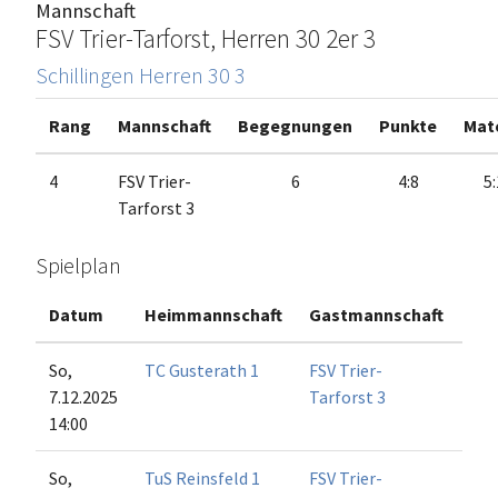
Mannschaft
FSV Trier-Tarforst, Herren 30 2er 3
Schillingen Herren 30 3
Rang
Mannschaft
Begegnungen
Punkte
Mat
4
FSV Trier-
6
4:8
5:
Tarforst 3
Spielplan
Datum
Heimmannschaft
Gastmannschaft
Ma
So,
TC Gusterath 1
FSV Trier-
7.12.2025
Tarforst 3
14:00
So,
TuS Reinsfeld 1
FSV Trier-