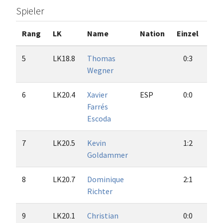
Spieler
Rang
LK
Name
Nation
Einzel
Do
5
LK18.8
Thomas
0:3
3
Wegner
6
LK20.4
Xavier
ESP
0:0
0
Farrés
Escoda
7
LK20.5
Kevin
1:2
2
Goldammer
8
LK20.7
Dominique
2:1
2
Richter
9
LK20.1
Christian
0:0
0