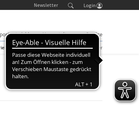
Newsletter
Login
portentwicklung
Veranstaltungen
Service
rieb | TORP
Turniere
Seminarkalender