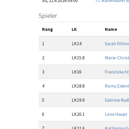
So, 21.6.2026 09:00
TC Mallendarer B
Spieler
Rang
LK
Name
1
LK14
Sarah Dillm
2
LK15.8
Marie-Chris
3
LK16
Franziska S
4
LK18.8
Romy Eiden
5
LK19.9
Sabrina Rud
6
LK20.1
Lena Haupt
7
LK21.6
Katharina G