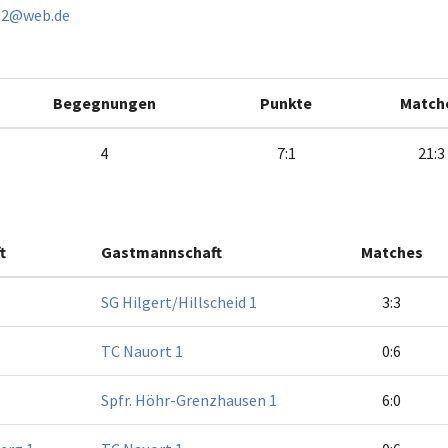
992@web.de
Begegnungen
Punkte
Match
4
7:1
21:3
t
Gastmannschaft
Matches
SG Hilgert/Hillscheid 1
3:3
TC Nauort 1
0:6
Spfr. Höhr-Grenzhausen 1
6:0