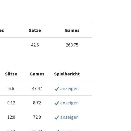
es
Sätze
Games
42:6
263:75
Sätze
Games
Spielbericht
6:6
47:47
anzeigen
0:12
8:72
anzeigen
12:0
72:8
anzeigen