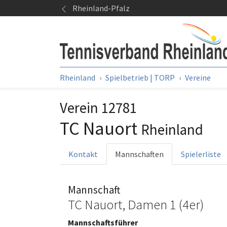
Springe zum Seiteninhalt
Rheinland-Pfalz
Sie sind hier:
Rheinland
Spielbetrieb | TORP
Vereine
Verein 12781
TC Nauort
Rheinland
Kontakt
Mannschaften
Spielerliste
Mannschaft
TC Nauort, Damen 1 (4er)
Mannschaftsführer