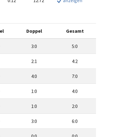
0:12
12:72
anzeigen
el
Doppel
Gesamt
0
3:0
5:0
1
2:1
4:2
0
4:0
7:0
0
1:0
4:0
0
1:0
2:0
0
3:0
6:0
0
0:0
0:0