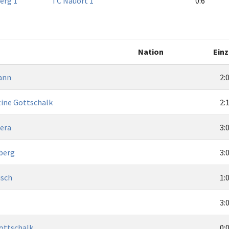
erg 1
TC Nauort 1
0:6
Nation
Einz
ann
2:
tine Gottschalk
2:
tera
3:
berg
3:
isch
1:
3:
ottschalk
0: