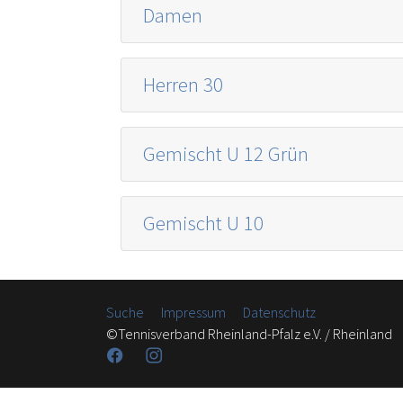
Damen
Herren 30
Gemischt U 12 Grün
Gemischt U 10
Suche
Impressum
Datenschutz
©Tennisverband Rheinland-Pfalz e.V. / Rheinland
Facebook
Instagram