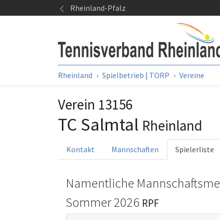
Springe zum Seiteninhalt
Rheinland-Pfalz
Sie sind hier:
Rheinland
Spielbetrieb | TORP
Vereine
Verein 13156
TC Salmtal
Rheinland
Kontakt
Mannschaften
Spielerliste
Namentliche Mannschaftsme
Sommer 2026
RPF