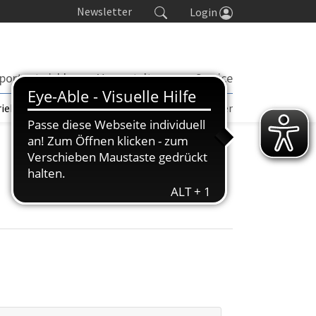
Newsletter
Login
portentwicklung
Veranstaltungen
Service
rieb | TORP
Turniere
Seminarkalender