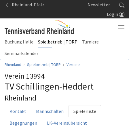
Springe zum Seiteninhalt
Rheinland-Pfalz
Newsletter
Login
Buchung Halle
Spielbetrieb | TORP
Turniere
Seminarkalender
Sie sind hier:
Rheinland
Spielbetrieb | TORP
Vereine
Verein 13994
TV Schillingen-Heddert
Rheinland
Kontakt
Mannschaften
Spielerliste
Begegnungen
LK-Vereinsübersicht