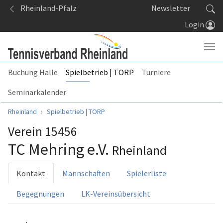
Springe zum Seiteninhalt
Rheinland-Pfalz
Newsletter
Login
Buchung Halle
Spielbetrieb | TORP
Turniere
Seminarkalender
Sie sind hier:
Rheinland
Spielbetrieb | TORP
Verein 15456
TC Mehring e.V.
Rheinland
Kontakt
Mannschaften
Spielerliste
Begegnungen
LK-Vereinsübersicht