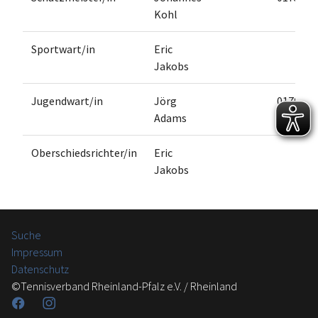
Kohl
Sportwart/in
Eric
Jakobs
Jugendwart/in
Jörg
0170
Adams
8861436
Oberschiedsrichter/in
Eric
Jakobs
Suche
Impressum
Datenschutz
©Tennisverband Rheinland-Pfalz e.V. / Rheinland