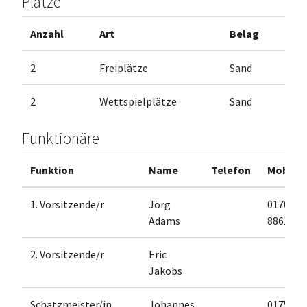
Plätze
Anzahl
Art
Belag
2
Freiplätze
Sand
2
Wettspielplätze
Sand
Funktionäre
Funktion
Name
Telefon
Mobil
1. Vorsitzende/r
Jörg
0170
Adams
8861436
2. Vorsitzende/r
Eric
Jakobs
Schatzmeister/in
Johannes
0175146