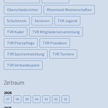
Oberschiedsrichter
Rheinland-Meisterschaften
Schultennis
Senioren
TVR Jugend
TVR Kader
TVR Mitgliederversammlung
TVR Platzpflege
TVR Präsidium
TVR Sportentwicklung
TVR Turniere
TVR Verbandsspiele
Zeitraum
2026
07
06
05
04
03
02
01
2025