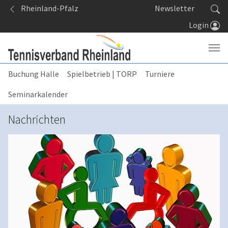
Springe zum Seiteninhalt
Rheinland-Pfalz
Newsletter
Login
Buchung Halle
Spielbetrieb | TORP
Turniere
Seminarkalender
Nachrichten