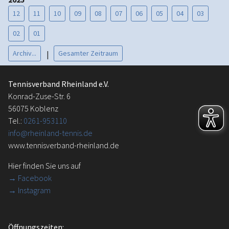
12
11
10
09
08
07
06
05
04
03
02
01
Archiv...
Gesamter Zeitraum
|
Tennisverband Rheinland e.V.
Konrad-Zuse-Str. 6
56075 Koblenz
Tel.:
0261-953110
info@rheinland-tennis.de
www.tennisverband-rheinland.de
Hier finden Sie uns auf
→
Facebook
→ Instagram
Öffnungszeiten: