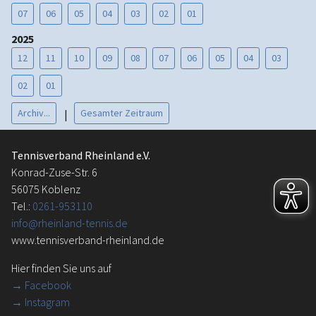
07
06
05
04
03
02
01
2025
12
11
10
09
08
07
06
05
04
03
02
01
Archiv...
Gesamter Zeitraum
|
Tennisverband Rheinland e.V.
Konrad-Zuse-Str. 6
56075 Koblenz
Tel.:
0261-953110
info@rheinland-tennis.de
www.tennisverband-rheinland.de
Hier finden Sie uns auf
→
Facebook
→ Instagram