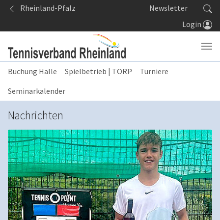
Springe zum Seiteninhalt
Rheinland-Pfalz
Newsletter
Login
Buchung Halle
Spielbetrieb | TORP
Turniere
Seminarkalender
Nachrichten