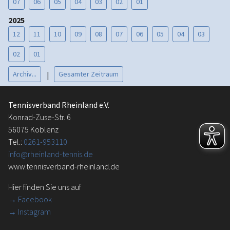
07
06
05
04
03
02
01
2025
12
11
10
09
08
07
06
05
04
03
02
01
Archiv...
Gesamter Zeitraum
|
Tennisverband Rheinland e.V.
Konrad-Zuse-Str. 6
56075 Koblenz
Tel.:
0261-953110
info@rheinland-tennis.de
www.tennisverband-rheinland.de
Hier finden Sie uns auf
→
Facebook
→ Instagram