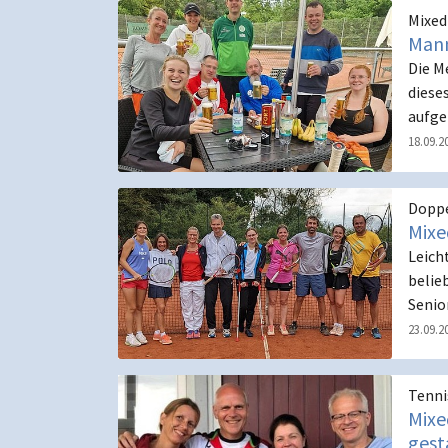
Mixe
Mann
Die M
diese
aufge
18.09.2
Dopp
Mixe
Leich
belie
Senio
23.09.2
Tenni
Mixe
gest