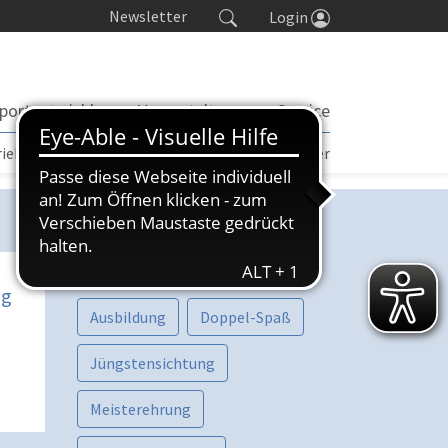
Newsletter
Login
portentwicklung
Veranstaltungen
Service
rieb | TORP
Turniere
Seminarkalender
Kategorien
Vorschau
Aktive
ng
Ausbildung
Doppel-Spaß
Jüngstensichtung
Meisterehrung