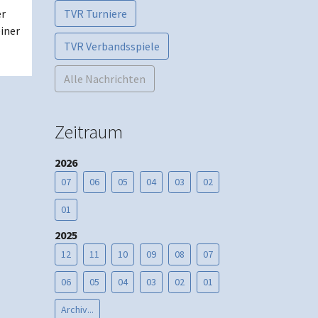
er
TVR Turniere
einer
TVR Verbandsspiele
Alle Nachrichten
Zeitraum
2026
07
06
05
04
03
02
01
2025
12
11
10
09
08
07
06
05
04
03
02
01
Archiv...