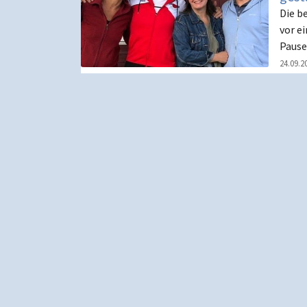
Die b
vor e
Pause
24.09.2