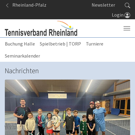
Springe zum Seiteninhalt
Rheinland-Pfalz
Newsletter
Login
Buchung Halle
Spielbetrieb | TORP
Turniere
Seminarkalender
Nachrichten