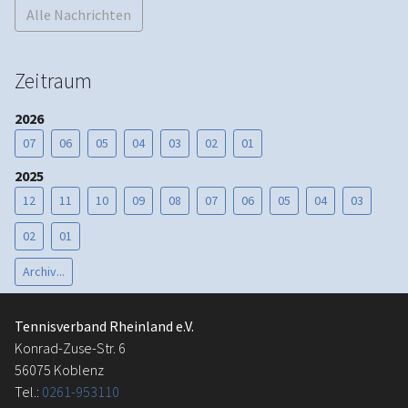
Alle Nachrichten
Zeitraum
2026
07
06
05
04
03
02
01
2025
12
11
10
09
08
07
06
05
04
03
02
01
Archiv...
Tennisverband Rheinland e.V.
Konrad-Zuse-Str. 6
56075 Koblenz
Tel.:
0261-953110