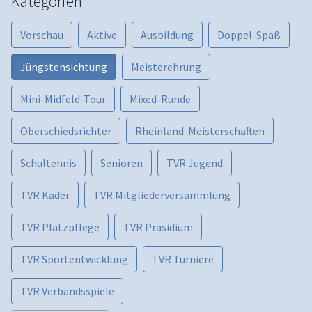
Kategorien
Vorschau
Aktive
Ausbildung
Doppel-Spaß
Jüngstensichtung
Meisterehrung
Mini-Midfeld-Tour
Mixed-Runde
Oberschiedsrichter
Rheinland-Meisterschaften
Schultennis
Senioren
TVR Jugend
TVR Kader
TVR Mitgliederversammlung
TVR Platzpflege
TVR Präsidium
TVR Sportentwicklung
TVR Turniere
TVR Verbandsspiele