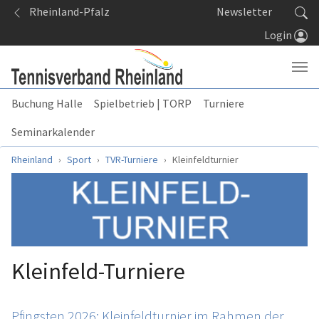
Springe zum Seiteninhalt
Rheinland-Pfalz
Newsletter
Login
Buchung Halle
Spielbetrieb | TORP
Turniere
Seminarkalender
Sie sind hier:
Rheinland
Sport
TVR-Turniere
Kleinfeldturnier
Kleinfeld-Turniere
Pfingsten 2026: Kleinfeldturnier im Rahmen der