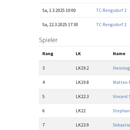
Sa, 1.3.2025 10:00
TC Rengsdorf 2
Sa, 22.3.2025 17:30
TC Rengsdorf 2
Spieler
Rang
LK
Name
3
LK19.2
Henning
4
LK19.8
Matteo 
5
LK22.3
Vincent 
6
LK22
Stephan 
7
LK23.9
Sebasti