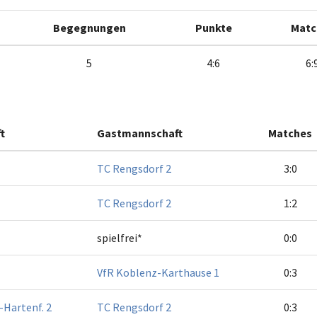
Begegnungen
Punkte
Matc
5
4:6
6:
t
Gastmannschaft
Matches
TC Rengsdorf 2
3:0
TC Rengsdorf 2
1:2
spielfrei*
0:0
VfR Koblenz-Karthause 1
0:3
Hartenf. 2
TC Rengsdorf 2
0:3