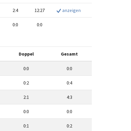
2:4
12:27
anzeigen
0:0
0:0
Doppel
Gesamt
0:0
0:0
0:2
0:4
2:1
4:3
0:0
0:0
0:1
0:2