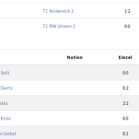
TC Nickenich 2
1:2
TC RW Ulmen 2
0:0
Nation
Einzel
 Selt
0:0
Ebertz
0:2
Salz
2:2
Krist
0:0
an Göbel
0:1