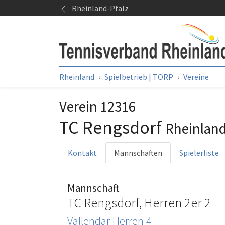
Springe zum Seiteninhalt
Rheinland-Pfalz
Sie sind hier:
Rheinland
Spielbetrieb | TORP
Vereine
Verein 12316
TC Rengsdorf
Rheinlan
Kontakt
Mannschaften
Spielerliste
Mannschaft
TC Rengsdorf, Herren 2er 2
Vallendar Herren 4