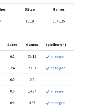
hes
Sätze
Games
9
13:19
104:126
Sätze
Games
Spielbericht
6:1
35:11
anzeigen
3:4
23:31
anzeigen
0:0
0:0
0:6
14:37
anzeigen
0:6
4:36
anzeigen