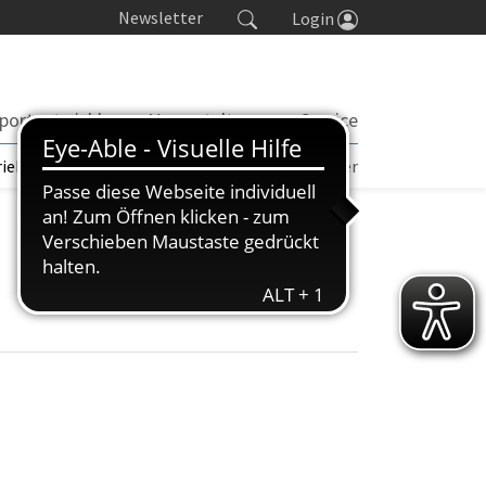
Newsletter
Login
portentwicklung
Veranstaltungen
Service
rieb | TORP
Turniere
Seminarkalender