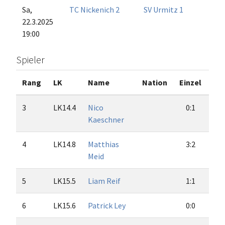
Sa,
TC Nickenich 2
SV Urmitz 1
22.3.2025
19:00
Spieler
Rang
LK
Name
Nation
Einzel
Do
3
LK14.4
Nico
0:1
0
Kaeschner
4
LK14.8
Matthias
3:2
4
Meid
5
LK15.5
Liam Reif
1:1
1
6
LK15.6
Patrick Ley
0:0
0