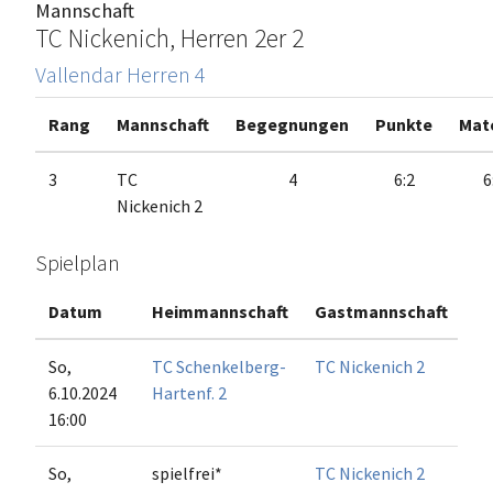
Mannschaft
TC Nickenich, Herren 2er 2
Vallendar Herren 4
Rang
Mannschaft
Begegnungen
Punkte
Mat
3
TC
4
6:2
6
Nickenich 2
Spielplan
Datum
Heimmannschaft
Gastmannschaft
M
So,
TC Schenkelberg-
TC Nickenich 2
6.10.2024
Hartenf. 2
16:00
So,
spielfrei*
TC Nickenich 2