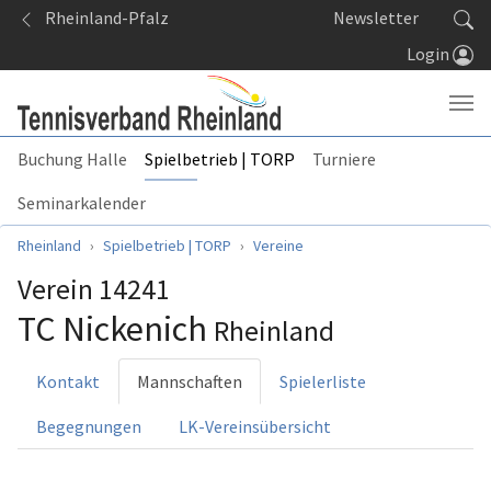
Springe zum Seiteninhalt
Rheinland-Pfalz
Newsletter
Login
Buchung Halle
Spielbetrieb | TORP
Turniere
Seminarkalender
Sie sind hier:
Rheinland
Spielbetrieb | TORP
Vereine
Verein 14241
TC Nickenich
Rheinland
Kontakt
Mannschaften
Spielerliste
Begegnungen
LK-Vereinsübersicht