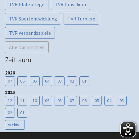
TVR Platzpflege
TVR Präsidium
TVR Sportentwicklung
TVR Turniere
TVR Verbandsspiele
Alle Nachrichten
Zeitraum
2026
07
06
05
04
03
02
01
2025
12
11
10
09
08
07
06
05
04
03
02
01
Archiv...