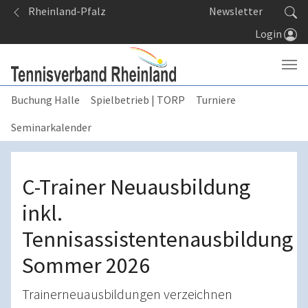
Springe zum Seiteninhalt
Rheinland-Pfalz
Newsletter
Login
Buchung Halle
Spielbetrieb | TORP
Turniere
Seminarkalender
C-Trainer Neuausbildung
inkl.
Tennisassistentenausbildung
Sommer 2026
Trainerneuausbildungen verzeichnen