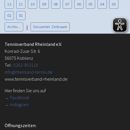
12
11
10
09
08
07
06
05
04
03
02
01
Archiv...
Gesamter Zeitraum
|
Tennisverband Rheinland e.V.
Konrad-Zuse-Str. 6
56075 Koblenz
Tel.:
0261-953110
info@rheinland-tennis.de
www.tennisverband-rheinland.de
Hier finden Sie uns auf
→
Facebook
→ Instagram
Öffnungszeiten: