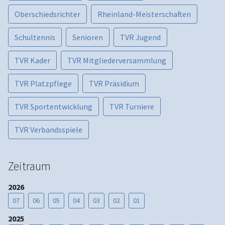
Oberschiedsrichter
Rheinland-Meisterschaften
Schultennis
Senioren
TVR Jugend
TVR Kader
TVR Mitgliederversammlung
TVR Platzpflege
TVR Präsidium
TVR Sportentwicklung
TVR Turniere
TVR Verbandsspiele
Zeitraum
2026
07
06
05
04
03
02
01
2025