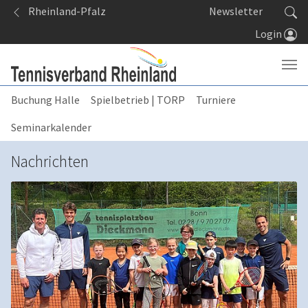
Springe zum Seiteninhalt
Rheinland-Pfalz
Newsletter
Login
Buchung Halle
Spielbetrieb | TORP
Turniere
Seminarkalender
Nachrichten