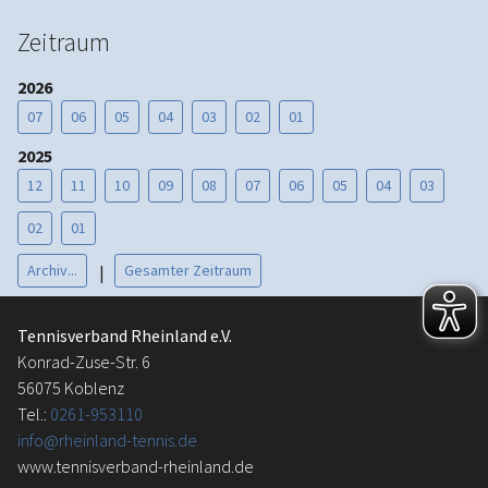
Zeitraum
2026
07
06
05
04
03
02
01
2025
12
11
10
09
08
07
06
05
04
03
02
01
Archiv...
Gesamter Zeitraum
|
Tennisverband Rheinland e.V.
Konrad-Zuse-Str. 6
56075 Koblenz
Tel.:
0261-953110
info@rheinland-tennis.de
www.tennisverband-rheinland.de