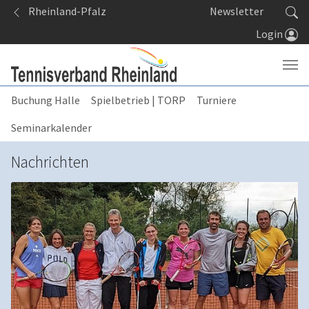
Springe zum Seiteninhalt
Rheinland-Pfalz
Newsletter
Login
Buchung Halle
Spielbetrieb | TORP
Turniere
Seminarkalender
Nachrichten