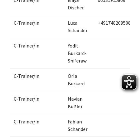
C-Trainer/in
Maya
06531915869
Discher
C-Trainer/in
Luca
+491748209508
Schander
C-Trainer/in
Yodit
Burkard-
Shiferaw
C-Trainer/in
Orla
Burkard
C-Trainer/in
Navian
Kußler
C-Trainer/in
Fabian
Schander