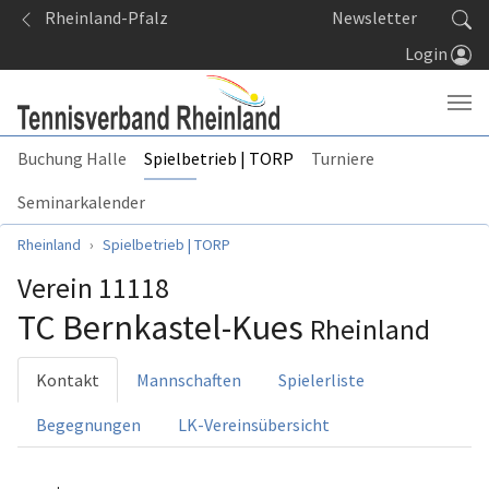
Springe zum Seiteninhalt
Rheinland-Pfalz
Newsletter
Login
Buchung Halle
Spielbetrieb | TORP
Turniere
Seminarkalender
Sie sind hier:
Rheinland
Spielbetrieb | TORP
Verein 11118
TC Bernkastel-Kues
Rheinland
Kontakt
Mannschaften
Spielerliste
Begegnungen
LK-Vereinsübersicht