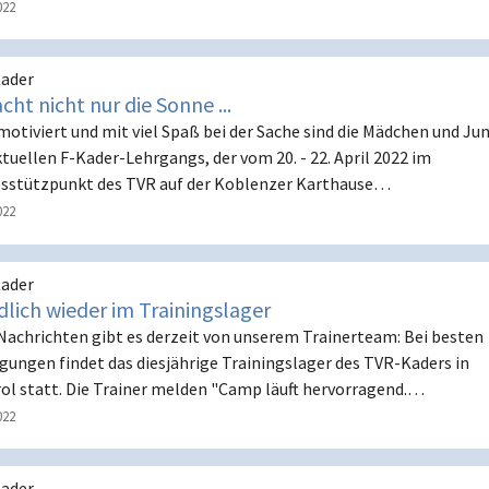
022
ader
cht nicht nur die Sonne ...
otiviert und mit viel Spaß bei der Sache sind die Mädchen und Ju
ktuellen F-Kader-Lehrgangs, der vom 20. - 22. April 2022 im
sstützpunkt des TVR auf der Koblenzer Karthause…
022
ader
endlich wieder im Trainingslager
Nachrichten gibt es derzeit von unserem Trainerteam: Bei besten
gungen findet das diesjährige Trainingslager des TVR-Kaders in
rol statt. Die Trainer melden "Camp läuft hervorragend.…
022
ader