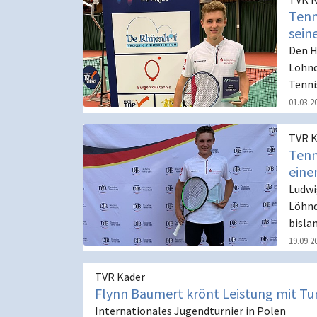
Tenn
sein
Den H
Löhnd
Tenni
01.03.2
TVR K
Tenn
eine
Ludwi
Löhnd
bisla
19.09.2
TVR Kader
Flynn Baumert krönt Leistung mit Tur
Internationales Jugendturnier in Polen