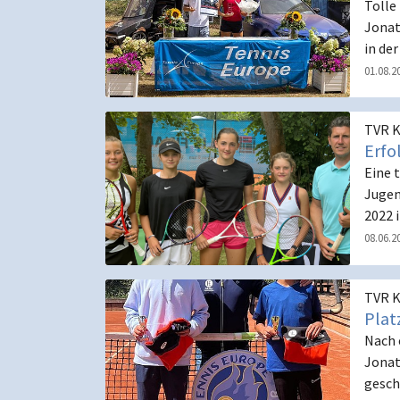
Tolle
Jonat
in de
01.08.2
TVR K
Erfo
Eine 
Jugen
2022 
08.06.2
TVR K
Plat
Nach 
Jonat
gesch