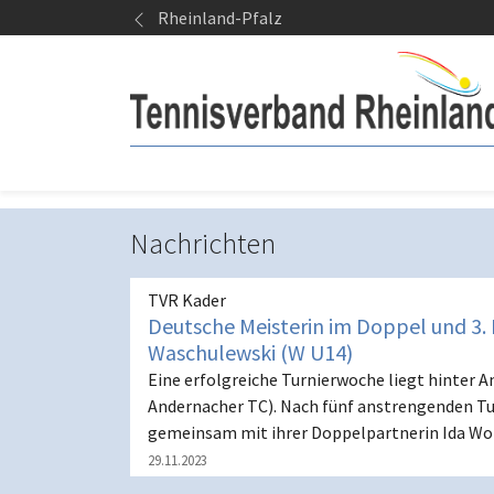
Springe zum Seiteninhalt
Rheinland-Pfalz
Nachrichten
TVR Kader
Deutsche Meisterin im Doppel und 3. 
Waschulewski (W U14)
Eine erfolgreiche Turnierwoche liegt hinter 
Andernacher TC). Nach fünf anstrengenden Tu
gemeinsam mit ihrer Doppelpartnerin Ida W
29.11.2023