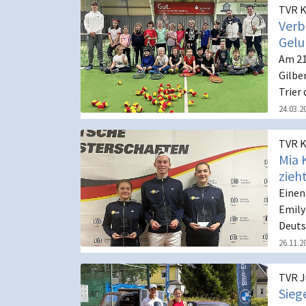
TVR K
Verb
Gelu
Am 21
Gilbe
Trier
24.03.2
TVR K
Mia 
zieh
Einen
Emily
Deuts
26.11.2
TVR 
Sieg