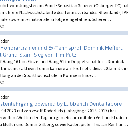
ührt vom Jüngsten im Bunde Sebastian Scherer (Osburger TC) h
h mehrere Nachwuchstalente des Tennisverbandes Rheinland (TV
nale sowie internationale Erfolge eingefahren. Scherer…
023
ader
Honorartrainer und Ex-Tennisprofi Dominik Meffert
rt Grand-Slam-Sieg von Tim Pütz
uf Rang 161 im Einzel und Rang 91 im Doppel schaffte es Dominik
t in seiner aktiven Tenniskarriere als Profi, ehe diese 2015 mit ein
llung an der Sporthochschule in Köln sein Ende…
023
ader
stenlehrgang powered by Lubberich Dentallabore
.04.2023 nutzen zwölf Kaderkids (Jahrgänge 2013-2017) bei
rvollem Wetter den Tag um gemeinsam mit den Verbandstrainer
a Müller und Dennis Gilberg, sowie Kaderspieler Tristan Reiff, an