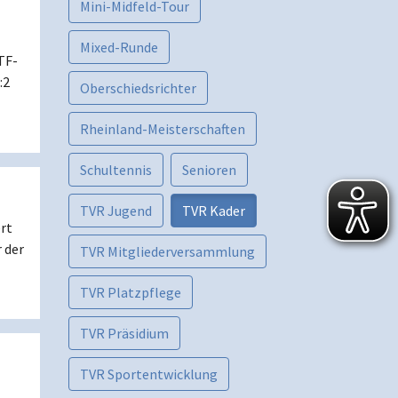
Mini-Midfeld-Tour
Mixed-Runde
TF-
:2
Oberschiedsrichter
Rheinland-Meisterschaften
Schultennis
Senioren
TVR Jugend
TVR Kader
rt
 der
TVR Mitgliederversammlung
TVR Platzpflege
TVR Präsidium
TVR Sportentwicklung