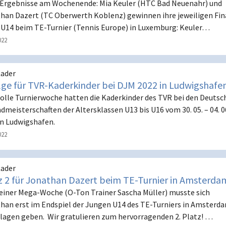
 Ergebnisse am Wochenende: Mia Keuler (HTC Bad Neuenahr) und
han Dazert (TC Oberwerth Koblenz) gewinnen ihre jeweiligen Fin
r U14 beim TE-Turnier (Tennis Europe) in Luxemburg: Keuler…
022
ader
lge für TVR-Kaderkinder bei DJM 2022 in Ludwigshafe
tolle Turnierwoche hatten die Kaderkinder des TVR bei den Deuts
dmeisterschaften der Altersklassen U13 bis U16 vom 30. 05. – 04. 0
in Ludwigshafen.
022
ader
z 2 für Jonathan Dazert beim TE-Turnier in Amsterda
einer Mega-Woche (O-Ton Trainer Sascha Müller) musste sich
han erst im Endspiel der Jungen U14 des TE-Turniers in Amsterd
lagen geben. Wir gratulieren zum hervorragenden 2. Platz! …