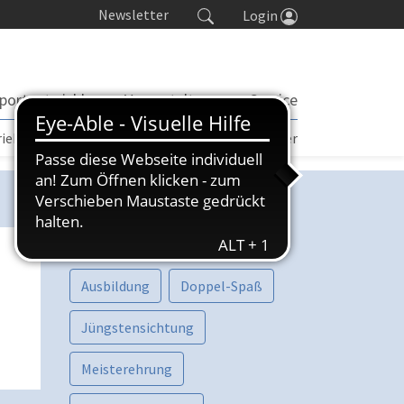
Newsletter
Login
portentwicklung
Veranstaltungen
Service
rieb | TORP
Turniere
Seminarkalender
Kategorien
Vorschau
Aktive
Ausbildung
Doppel-Spaß
Jüngstensichtung
Meisterehrung