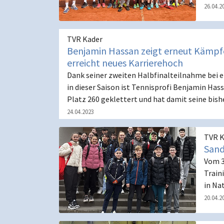
26.04.2
TVR Kader
Benjamin Hassan zeigt erneut Kämpf
erreicht neues Karrierehoch
Dank seiner zweiten Halbfinalteilnahme bei 
in dieser Saison ist Tennisprofi Benjamin Hass
Platz 260 geklettert und hat damit seine bis
24.04.2023
TVR K
Sand
Vom 3
Train
in Na
20.04.2