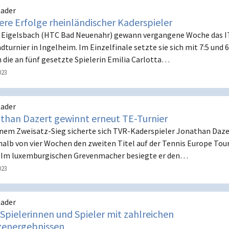
ader
ere Erfolge rheinländischer Kaderspieler
 Eigelsbach (HTC Bad Neuenahr) gewann vergangene Woche das I
dturnier in Ingelheim. Im Einzelfinale setzte sie sich mit 7:5 und 6
 die an fünf gesetzte Spielerin Emilia Carlotta…
023
ader
than Dazert gewinnt erneut TE-Turnier
inem Zweisatz-Sieg sicherte sich TVR-Kaderspieler Jonathan Daze
halb von vier Wochen den zweiten Titel auf der Tennis Europe Tour
 Im luxemburgischen Grevenmacher besiegte er den…
023
ader
Spielerinnen und Spieler mit zahlreichen
zenergebnissen