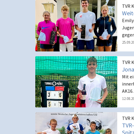
TVR K
Weit
Emily
Jugen
gegen
25.09.2
TVR K
Jona
Mit e
inner
AK16.
12.08.2
TVR K
TVR-
Spit