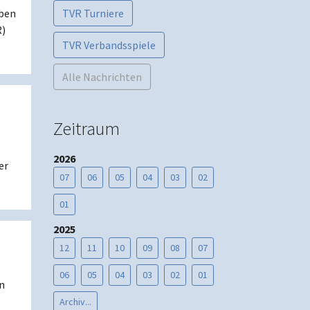
aben
TVR Turniere
R)
TVR Verbandsspiele
Alle Nachrichten
Zeitraum
2026
er
07
06
05
04
03
02
01
2025
12
11
10
09
08
07
06
05
04
03
02
01
n
…
Archiv...