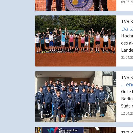
09.05.2
TVR K
Da la
Hochm
des a
Lande
21.04.2
TVR K
... 
Gute 
Bedin
Südti
12.04.2
TVR K