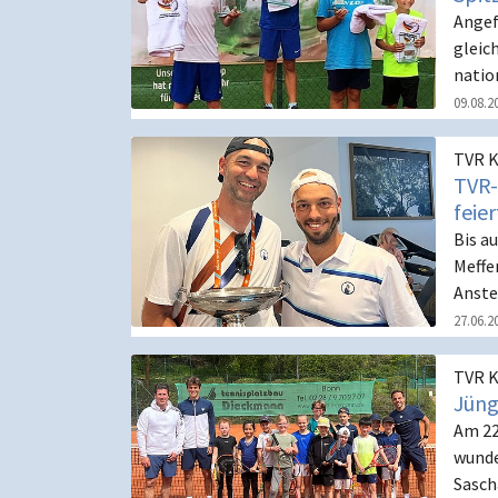
Angef
gleic
natio
09.08.2
TVR K
TVR-
feie
Bis a
Meffer
Anste
27.06.2
TVR K
Jüng
Am 22
wunde
Sasch